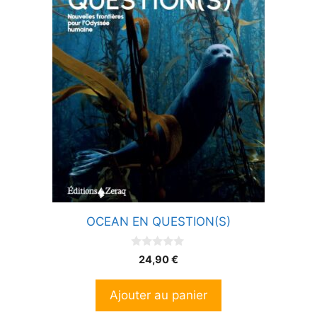
OCEAN EN QUESTION(S)
0
24,90
€
s
u
r
Ajouter au panier
5