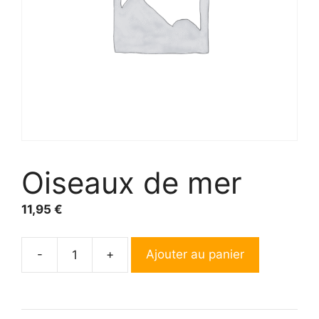
Oiseaux de mer
11,95
€
-
+
Ajouter au panier
quantité
de
Oiseaux
de