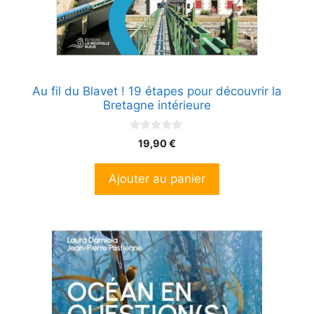
Au fil du Blavet ! 19 étapes pour découvrir la
Bretagne intérieure
0
19,90
€
s
u
r
Ajouter au panier
5