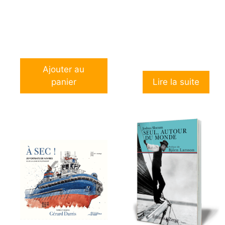
5
Ajouter au
panier
Lire la suite