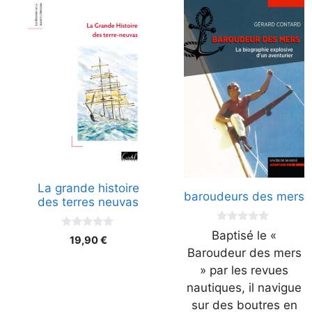
La grande histoire
baroudeurs des mers
des terres neuvas
0
Baptisé le «
0
19,90
€
s
s
u
Baroudeur des mers
u
r
r
» par les revues
5
5
nautiques, il navigue
sur des boutres en