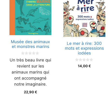
Musée des animaux
Le mer à rire: 300
et monstres marins
mots et expressions
iodées
0
Un très beau livre qui
s
0
u
revient sur les
14,00
€
s
r
u
animaux marins qui
5
r
ont accompagné
5
notre imaginaire.
22,90
€