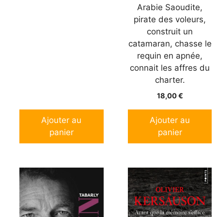
Arabie Saoudite,
pirate des voleurs,
construit un
catamaran, chasse le
requin en apnée,
connait les affres du
charter.
18,00
€
Ajouter au
Ajouter au
panier
panier