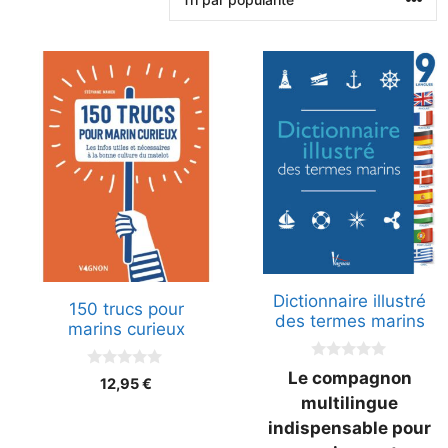
Dictionnaire illustré
150 trucs pour
des termes marins
marins curieux
0
Le compagnon
0
12,95
€
s
s
u
multilingue
u
r
r
indispensable pour
5
5