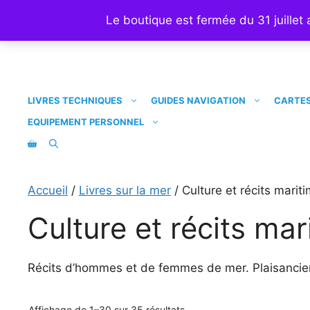
Aller
Le boutique est fermée du 31 juillet
au
contenu
LIVRES TECHNIQUES
GUIDES NAVIGATION
CARTES
EQUIPEMENT PERSONNEL
Accueil
/
Livres sur la mer
/ Culture et récits marit
Culture et récits mar
Récits d’hommes et de femmes de mer. Plaisancier
Trié
Affichage de 1–30 sur 35 résultats