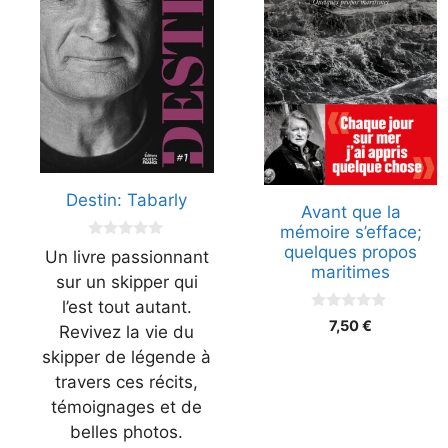
Destin: Tabarly
Avant que la
mémoire s’efface;
0
quelques propos
Un livre passionnant
s
maritimes
u
sur un skipper qui
r
l’est tout autant.
5
0
7,50
€
Revivez la vie du
s
u
skipper de légende à
r
5
travers ces récits,
témoignages et de
belles photos.