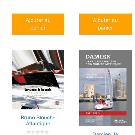
Ajouter au
Ajouter au
panier
panier
Bruno Blouch-
Atlantique
Damien, la