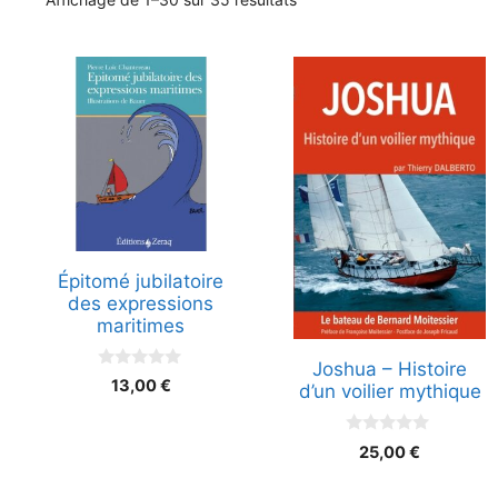
par
popularité
Épitomé jubilatoire
des expressions
maritimes
Joshua – Histoire
0
13,00
€
d’un voilier mythique
s
u
r
5
0
25,00
€
s
u
r