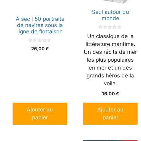
Seul autour du
monde
À sec ! 50 portraits
de navires sous la
ligne de flottaison
0
Un classique de la
s
u
littérature maritime.
r
0
26,00
€
Un des récits de mer
5
s
u
les plus populaires
r
5
en mer et un des
grands héros de la
voile.
16,00
€
Ajouter au
Ajouter au
panier
panier