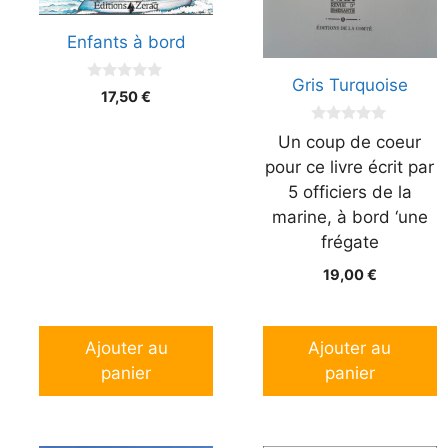
Enfants à bord
Gris Turquoise
0
17,50
€
s
u
r
0
Un coup de coeur
5
s
u
pour ce livre écrit par
r
5 officiers de la
5
marine, à bord ‘une
frégate
19,00
€
Ajouter au
Ajouter au
panier
panier